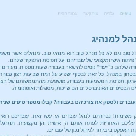
טיפים
גלריה
צור קשר
עמוד הבית
הל למנהיג
ל טוב וגם לא כל מנהל טוב הוא מנהיג טוב. מנהלים אשר משמ
פיתוח אישי ומקצועי של עובדיהם ועל תפיסת התפקיד שלהם.
ה שלהם כ"ייעוד" נוטים להישאר בעבודה שעות נוספות, מעידים ע
ובטחון במנהל. כל זאת לבסוף ישפיע על רמת שביעות רצון גבוהה
לארגון. תפיסת המשמעות בעבודה, מושפעת מהתממשותם של הצרכ
הבסיסיים האוניברסליים הם שייכות, מסוגלות ואוטונומיה.
עובדים ולספק את צורכיהם בעבודה? קבלו מספר טיפים שנית
ק משימות! נבחרתם לנהל עובדים אז עשו זאת. עובדיכם רוא
ליכם האחריות לפתח אותם הן אישית והן מקצועית. תתרגלו 
ת האפקטיבי ביותר לניהול נכון של עובדים.