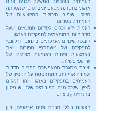
העמיתים בפורויום המשלב תכנים פנים
ארגוניים וסדנה מטעם יוניברסיטי שמטרתה
חיזוק ושיפור היכולות המקצועיות של
העמיתים בפורום.
הקניית ידע וכלים לקידום הנושאים שעל
סדר היום, המותאמים לתפקידם בארגון.
הובלת שינויים מערכתיים בתחום הרלוונטי
לתפקידם של משתתפי הפורום. זאת
באמצעות פיתוח והטמעת מודלים של
שיתופי פעולה.
יצירת מסגרת המאפשרת הפרייה הדדית
ולמידה ארגונית, המתבססת על הניסיון של
העמיתים בתפקידם בארגון. זהו המקום
לציין, שלכל מנחי הפורומים שלנו יש ניסיון
בהנחיית קבוצות.
הפורום כולל: תכנים פנים ארגוניים, דיון
בסוגיות שמעלה ההנהלה/סדנה/הרצאה
מטעם יוניברסיטי. מגוון של תפריטים
לארוחות בוקר, צהריים וערב. וכמובן,
אפשרות לסיים את היום בסרט המותאם